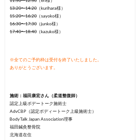
11:50〜12:50
（eri様）
13:20〜14:20
（kurihara様）
15:20〜16:20
（sayoko様）
16:30〜17:30
（junko様）
17:40〜18:40
（kazuko様）
※全てのご予約枠は受付を終了いたしました。
ありがとうございます。
施術：福田康宏さん（柔道整復師）
認定上級ボデートーク施術士
AdvCBP（認定ボディートーク上級施術士）
BodyTalk Japan Association理事
福田鍼灸整骨院
北海道在住