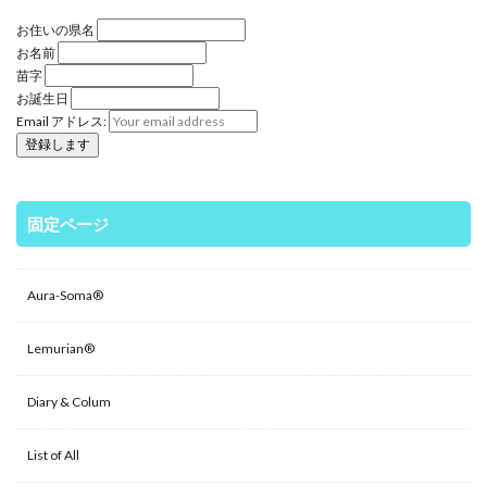
お住いの県名
お名前
苗字
お誕生日
Email アドレス:
固定ページ
Aura-Soma®
Lemurian®
Diary & Colum
List of All