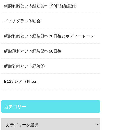
網膜剥離という経験④〜150日経過記録
イノチグラス体験会
網膜剥離という経験③〜90日後とボディートーク
網膜薄利という経験②〜60日後
網膜剥離という経験①
B123 レア（Rhea）
カテゴリー