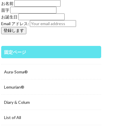
お名前
苗字
お誕生日
Email アドレス:
固定ページ
Aura-Soma®
Lemurian®
Diary & Colum
List of All