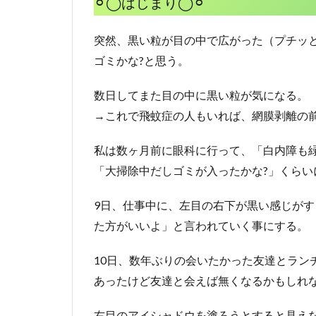
⚪︎◯はじまり◯⚪︎
突然、黒い粒が目の中で広がった（プチッ
ゴミかな?と思う。
数日してまた目の中に黒い粒が気になる。
→これで飛蚊症の人もいれば、網膜剥離の
私は数ヶ月前に眼科に行って、「白内障も
「大掃除中だしゴミが入ったかな?」くらい
9日、仕事中に、左目の右下が黒い感じが
た方がいいよ」と言われていく事にする。
10日、数年ぶりの会いたかった友達とラン
あったけど友達と会えば無くなるかもしれ
右目のアイシャドウを塗ろうとすると見え