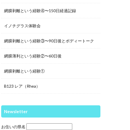
網膜剥離という経験④〜150日経過記録
イノチグラス体験会
網膜剥離という経験③〜90日後とボディートーク
網膜薄利という経験②〜60日後
網膜剥離という経験①
B123 レア（Rhea）
Newsletter
お住いの県名