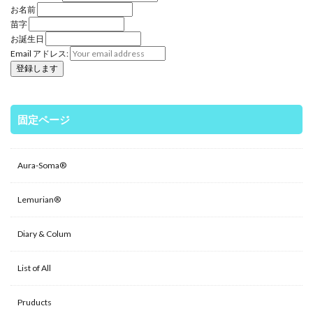
お名前
苗字
お誕生日
Email アドレス:
固定ページ
Aura-Soma®
Lemurian®
Diary & Colum
List of All
Pruducts