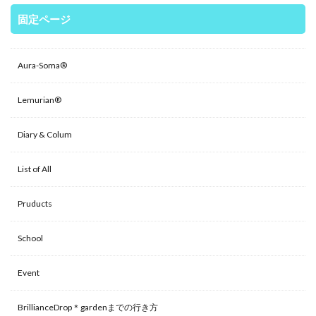
固定ページ
Aura-Soma®
Lemurian®
Diary & Colum
List of All
Pruducts
School
Event
BrillianceDrop＊gardenまでの行き方