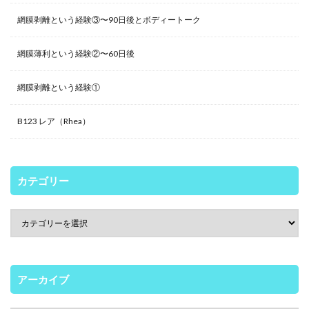
網膜剥離という経験③〜90日後とボディートーク
網膜薄利という経験②〜60日後
網膜剥離という経験①
B123 レア（Rhea）
カテゴリー
アーカイブ