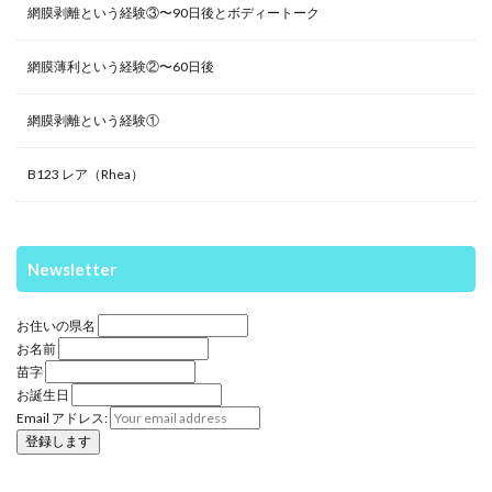
網膜剥離という経験③〜90日後とボディートーク
網膜薄利という経験②〜60日後
網膜剥離という経験①
B123 レア（Rhea）
Newsletter
お住いの県名
お名前
苗字
お誕生日
Email アドレス: