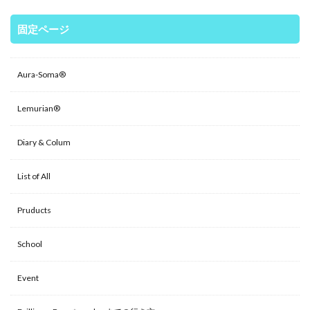
固定ページ
Aura-Soma®
Lemurian®
Diary & Colum
List of All
Pruducts
School
Event