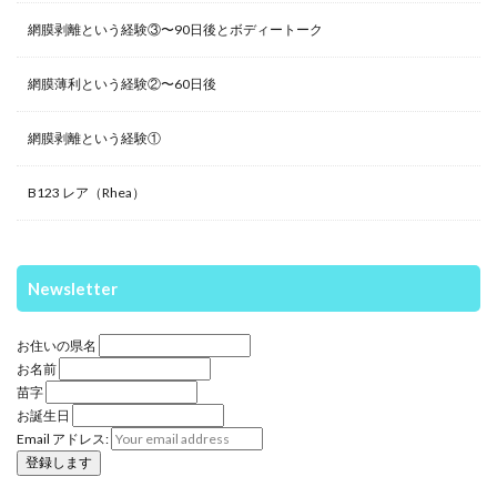
網膜剥離という経験③〜90日後とボディートーク
網膜薄利という経験②〜60日後
網膜剥離という経験①
B123 レア（Rhea）
Newsletter
お住いの県名
お名前
苗字
お誕生日
Email アドレス: