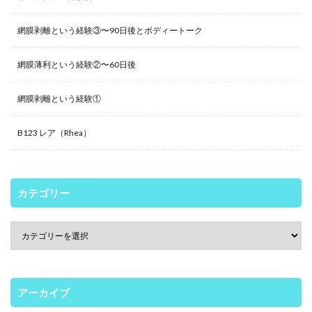
網膜剥離という経験③〜90日後とボディートーク
網膜薄利という経験②〜60日後
網膜剥離という経験①
B123 レア（Rhea）
カテゴリー
アーカイブ