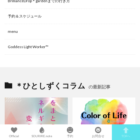
BrillianceDrop＊gardenまでの行き方
予約＆スケジュール
menu
Goddess Light Worker™
＊ひとしずくコラム
の最新記事
Official
SOURIRE.note
予約
お問合せ
TOPへ
2026年1月30日
2026年1月22日