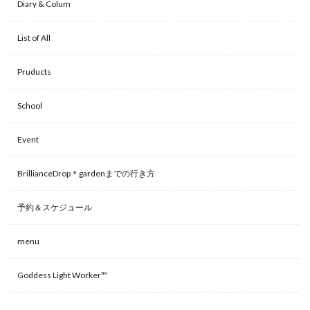
Diary & Colum
List of All
Pruducts
School
Event
BrillianceDrop＊gardenまでの行き方
予約＆スケジュール
menu
Goddess Light Worker™