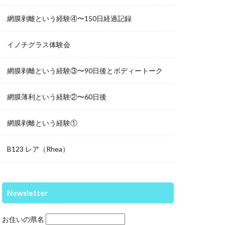
網膜剥離という経験④〜150日経過記録
イノチグラス体験会
網膜剥離という経験③〜90日後とボディートーク
網膜薄利という経験②〜60日後
網膜剥離という経験①
B123 レア（Rhea）
Newsletter
お住いの県名