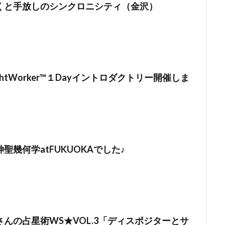
くと手放しのシンクロニシティ（金沢）
LightWorker™１Dayイントロダクトリー開催しま
聖幾何学atFUKUOKAでした♪
んの占星術WS★VOL.3「ディスポジターとサ