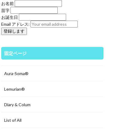
お名前
苗字
お誕生日
Email アドレス:
固定ページ
Aura-Soma®
Lemurian®
Diary & Colum
List of All