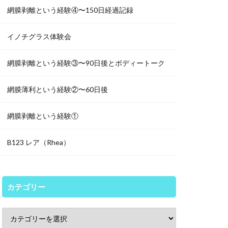
網膜剥離という経験④〜150日経過記録
イノチグラス体験会
網膜剥離という経験③〜90日後とボディートーク
網膜薄利という経験②〜60日後
網膜剥離という経験①
B123 レア（Rhea）
カテゴリー