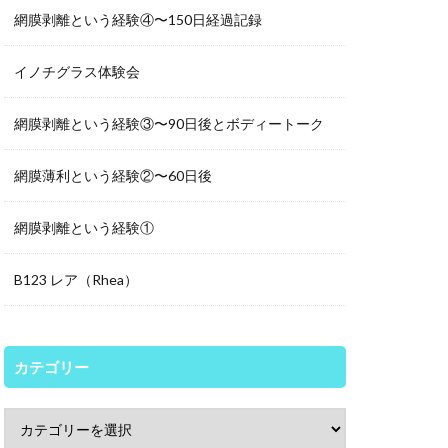
網膜剥離という経験④〜150日経過記録
イノチグラス体験会
網膜剥離という経験③〜90日後とボディートーク
網膜薄利という経験②〜60日後
網膜剥離という経験①
B123 レア（Rhea）
カテゴリー