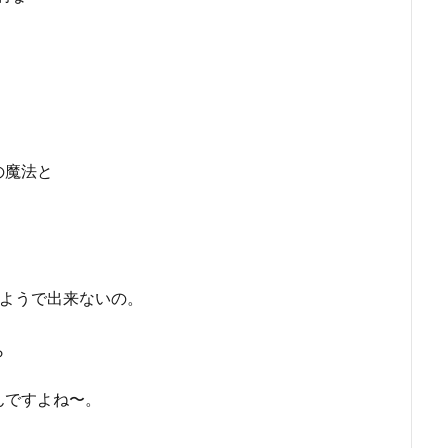
の魔法と
ようで出来ないの。
ら
んですよね〜。