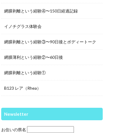
網膜剥離という経験④〜150日経過記録
イノチグラス体験会
網膜剥離という経験③〜90日後とボディートーク
網膜薄利という経験②〜60日後
網膜剥離という経験①
B123 レア（Rhea）
Newsletter
お住いの県名