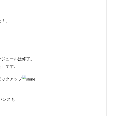
た！」
ケジュールは修了。
会」です。
ピックアップ
センスも