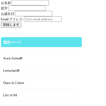
お名前
苗字
お誕生日
Email アドレス:
固定ページ
Aura-Soma®
Lemurian®
Diary & Colum
List of All