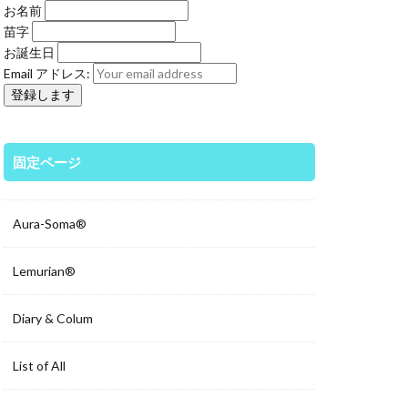
お名前
苗字
お誕生日
Email アドレス:
固定ページ
Aura-Soma®
Lemurian®
Diary & Colum
List of All