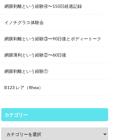
網膜剥離という経験④〜150日経過記録
イノチグラス体験会
網膜剥離という経験③〜90日後とボディートーク
網膜薄利という経験②〜60日後
網膜剥離という経験①
B123 レア（Rhea）
カテゴリー