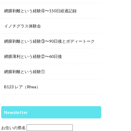
網膜剥離という経験④〜150日経過記録
イノチグラス体験会
網膜剥離という経験③〜90日後とボディートーク
網膜薄利という経験②〜60日後
網膜剥離という経験①
B123 レア（Rhea）
Newsletter
お住いの県名