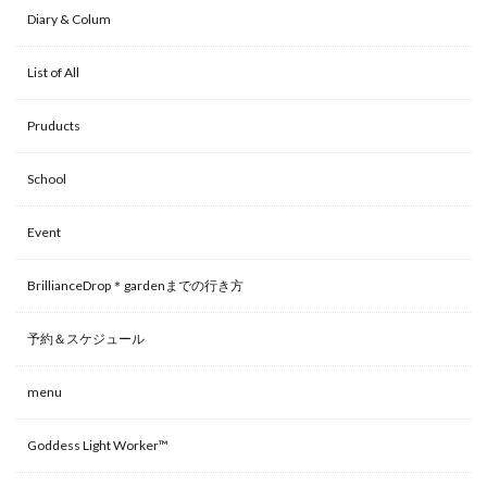
Diary & Colum
List of All
Pruducts
School
Event
BrillianceDrop＊gardenまでの行き方
予約＆スケジュール
menu
Goddess Light Worker™