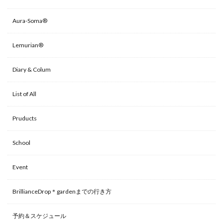
Aura-Soma®
Lemurian®
Diary & Colum
List of All
Pruducts
School
Event
BrillianceDrop＊gardenまでの行き方
予約＆スケジュール