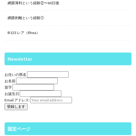
網膜薄利という経験②〜60日後
網膜剥離という経験①
B123 レア（Rhea）
Newsletter
お住いの県名
お名前
苗字
お誕生日
Email アドレス:
固定ページ