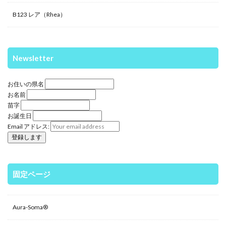
B123 レア（Rhea）
Newsletter
お住いの県名
お名前
苗字
お誕生日
Email アドレス:
固定ページ
Aura-Soma®