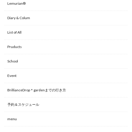
Lemurian®
Diary & Colum
List of All
Pruducts
School
Event
BrillianceDrop＊gardenまでの行き方
予約＆スケジュール
menu