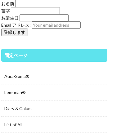
お名前
苗字
お誕生日
Email アドレス:
固定ページ
Aura-Soma®
Lemurian®
Diary & Colum
List of All