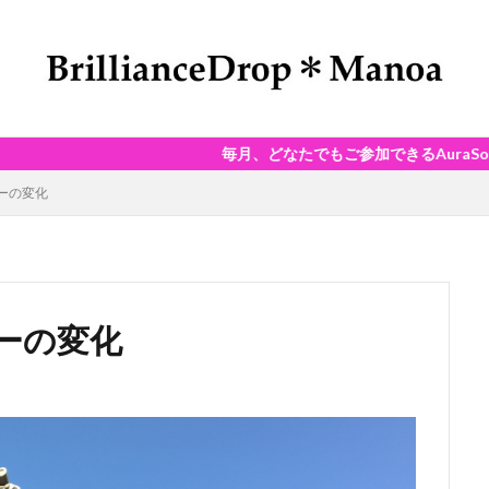
毎月、どなたでもご参加できるAuraSoma®Dayを開催し
ーの変化
ーの変化