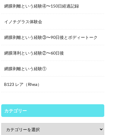
網膜剥離という経験④〜150日経過記録
イノチグラス体験会
網膜剥離という経験③〜90日後とボディートーク
網膜薄利という経験②〜60日後
網膜剥離という経験①
B123 レア（Rhea）
カテゴリー