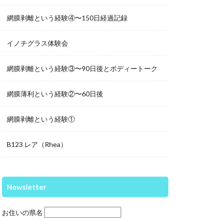
網膜剥離という経験④〜150日経過記録
イノチグラス体験会
網膜剥離という経験③〜90日後とボディートーク
網膜薄利という経験②〜60日後
網膜剥離という経験①
B123 レア（Rhea）
Newsletter
お住いの県名