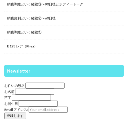
網膜剥離という経験③〜90日後とボディートーク
網膜薄利という経験②〜60日後
網膜剥離という経験①
B123 レア（Rhea）
Newsletter
お住いの県名
お名前
苗字
お誕生日
Email アドレス: