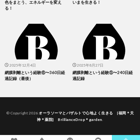
色をまとう、エネルギーを変え
いまを生きる！
る！
2025年12月4日
2025年8月27日
網膜剥離という経験⑥〜360日経
網膜剥離という経験⑤〜240日経
過記録（最後）
過記録
© Copyright 2026
オーラソーマとバザルトで心地よく生きる |福岡＊天
神＊薬院| BrillianceDrop＊garden
.