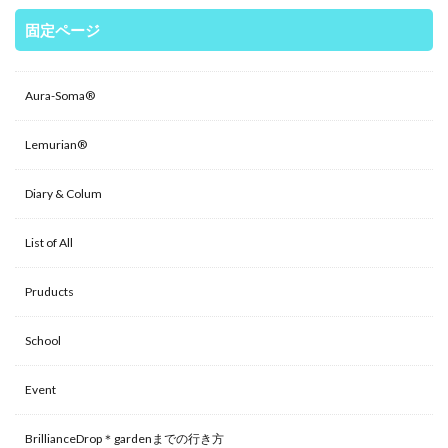
固定ページ
Aura-Soma®
Lemurian®
Diary & Colum
List of All
Pruducts
School
Event
BrillianceDrop＊gardenまでの行き方