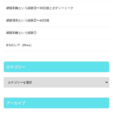
網膜剥離という経験③〜90日後とボディートーク
網膜薄利という経験②〜60日後
網膜剥離という経験①
B123 レア（Rhea）
カテゴリー
アーカイブ