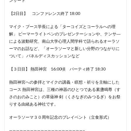
ンサート
【2日目】 コンファレンス終了 18:00
マイク・ブース学長による「ターコイズとコーラルへの理
解」 ビーマーライトペンのプレゼンテーションや、テンサ―
による波動研究、南山大学心理人間学科で語られるオーラソ
ーマのお話など、「オーラソーマと新しい分野のつながりに
ついて」 パネルディスカッションなど
【３日目】 熱田神宮 16:00頃 パーティ終了 18:30
熱田神宮への参拝とマイクの講義・瞑想・祈りを主軸にした
コース 熱田神宮は、三種の神器のひとつである素盞鳴尊（す
さのおのみこと）の草薙神 剣（くさなぎのみつるぎ）をお祭
りする由緒ある神社です。
オーラソーマ３０周年記念のプレイベント（立食形式）
—————————————————————–