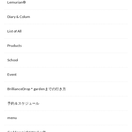
Lemurian®
Diary & Colum
List of All
Pruducts
School
Event
BrillianceDrop＊gardenまでの行き方
予約＆スケジュール
menu