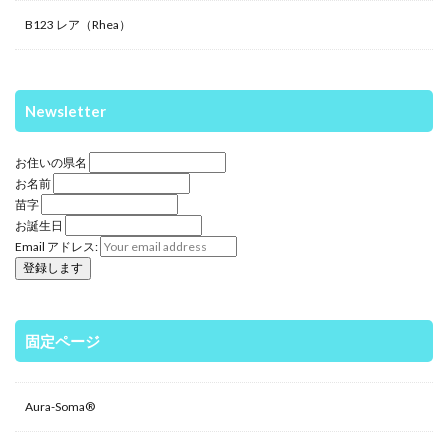
B123 レア（Rhea）
Newsletter
お住いの県名
お名前
苗字
お誕生日
Email アドレス:
固定ページ
Aura-Soma®