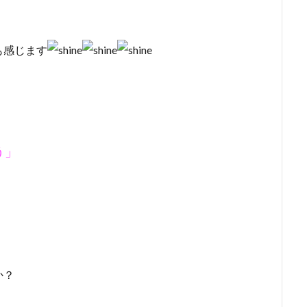
も感じます
う」
か？