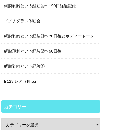
網膜剥離という経験④〜150日経過記録
イノチグラス体験会
網膜剥離という経験③〜90日後とボディートーク
網膜薄利という経験②〜60日後
網膜剥離という経験①
B123 レア（Rhea）
カテゴリー