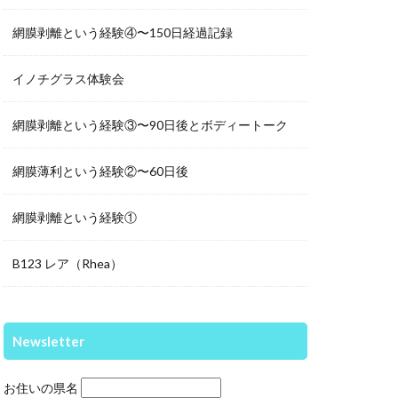
網膜剥離という経験④〜150日経過記録
イノチグラス体験会
網膜剥離という経験③〜90日後とボディートーク
網膜薄利という経験②〜60日後
網膜剥離という経験①
B123 レア（Rhea）
Newsletter
お住いの県名