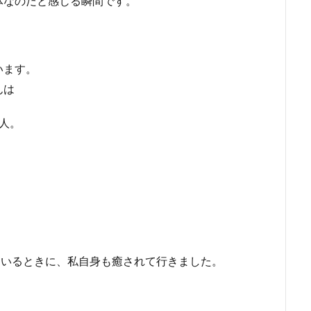
体なのだと感じる瞬間です。
います。
んは
人。
ているときに、私自身も癒されて行きました。