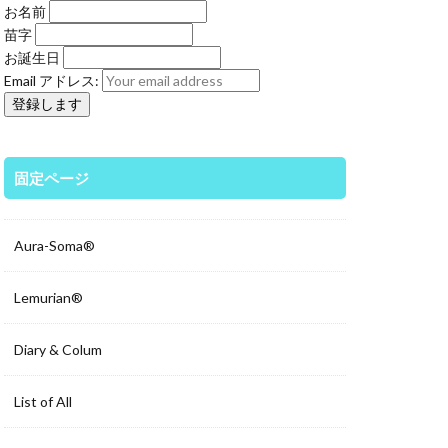
お名前
苗字
お誕生日
Email アドレス:
固定ページ
Aura-Soma®
Lemurian®
Diary & Colum
List of All