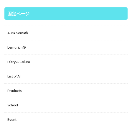
固定ページ
Aura-Soma®
Lemurian®
Diary & Colum
List of All
Pruducts
School
Event