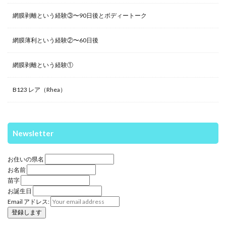
網膜剥離という経験③〜90日後とボディートーク
網膜薄利という経験②〜60日後
網膜剥離という経験①
B123 レア（Rhea）
Newsletter
お住いの県名
お名前
苗字
お誕生日
Email アドレス: