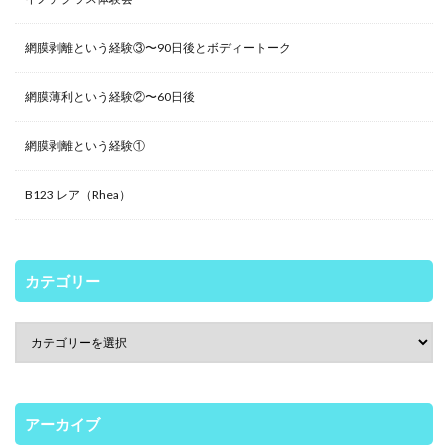
網膜剥離という経験③〜90日後とボディートーク
網膜薄利という経験②〜60日後
網膜剥離という経験①
B123 レア（Rhea）
カテゴリー
アーカイブ