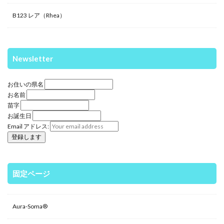
B123 レア（Rhea）
Newsletter
お住いの県名
お名前
苗字
お誕生日
Email アドレス:
固定ページ
Aura-Soma®