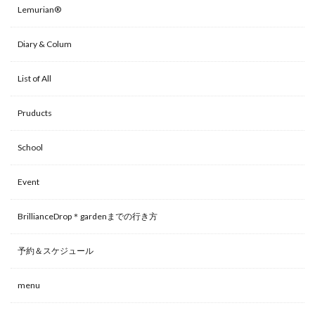
Lemurian®
Diary & Colum
List of All
Pruducts
School
Event
BrillianceDrop＊gardenまでの行き方
予約＆スケジュール
menu