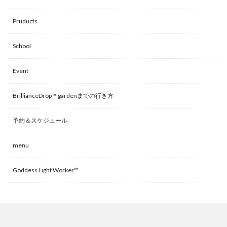
Pruducts
School
Event
BrillianceDrop＊gardenまでの行き方
予約＆スケジュール
menu
Goddess Light Worker™