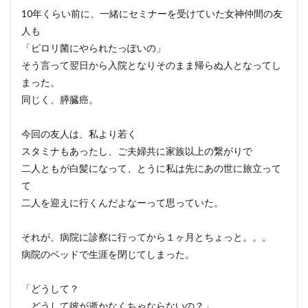
10年くらい前に、一緒にセミナーを受けていた女神仲間の友
人も
「ピロリ菌にやられたっぽいの」
そう言って翌日から入院となりそのまま帰らぬ人となってし
まった。
同じく、膵臓癌。
今回の友人は、私より若く
スタミナもあったし、ご夫婦共に家族以上の繋がりで
二人ともが白髪になって、とうに私は先にあの世に旅立って
て
二人を迎えに行くんだよなーって思っていた。
それが、病院に診察に行ってから１ヶ月とちょっと。。。
病院のベッドで生涯を閉じてしまった。
「どうして？
どうして彼が逝かなくちゃならないの？」