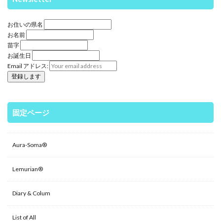
お住いの県名
お名前
苗字
お誕生日
Email アドレス:
固定ページ
Aura-Soma®
Lemurian®
Diary & Colum
List of All